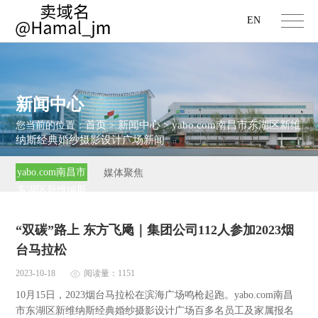
EN
新闻中心
首页
新闻中心
yabo.com南昌市东湖区新维
您当前的位置：
>
>
纳斯经典婚纱摄影设计广场新闻
yabo.com南昌市
媒体聚焦
东湖区新维纳斯
经典婚纱摄影设
计广场新闻
“双碳”路上 东方飞飏｜集团公司112人参加2023烟
台马拉松
2023-10-18
阅读量：1151
10月15日，2023烟台马拉松在滨海广场鸣枪起跑。yabo.com南昌
市东湖区新维纳斯经典婚纱摄影设计广场百多名员工及家属报名