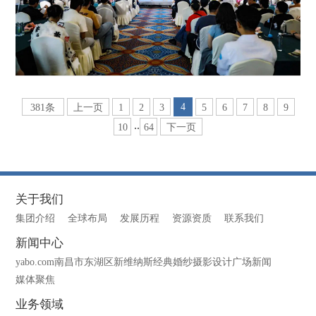
4
381条
上一页
1
2
3
5
6
7
8
9
..
10
64
下一页
关于我们
集团介绍
全球布局
发展历程
资源资质
联系我们
新闻中心
yabo.com南昌市东湖区新维纳斯经典婚纱摄影设计广场新闻
媒体聚焦
业务领域