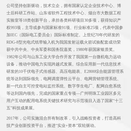
公司坚持创新驱动，技术立企，拥有国家认定企业技术中心、博
士后科研工作站、山东省软件工程技术中心、烟台市大数据工程
实验室等18类创新平台，承担各类科研项目30多项，获得知识产
权993项，主导或参与国家标准91项、行业标准25项，代表中国参
加IEC（国际电工委员会）国际标准制定。上世纪70年代研发的
RDG-8型光电式纸带输入机为我国发射运载火箭试验配套成功荣
获中共中央、中央军委和国务院嘉奖，1980年获国家银质奖。
1982年公司与山东工业大学合作开发了我国第一台微机电力远动
设备，推动中国电力实现跨越式发展。综合应用新一代信息技术
研发的10千伏电子式传感器、高压电能表、E2800综合能源管理系
统等达到国际领先，电网调度弹性云平台、电网营销管理系统、
新一代自主可控变电站监控系统、数字孪生电厂、配网自愈系统
等达到国内领先，完成的国家重点专项—广州明珠工业园区多元
用户互动的配用电系统关键技术研究与示范项目入选了国家“十三
五”科技成果展。
2017年，公司实施混合所有制改革，引入战略投资者，打造高科
技产业创新投资平台，推进“实业+资本”双轮驱动。