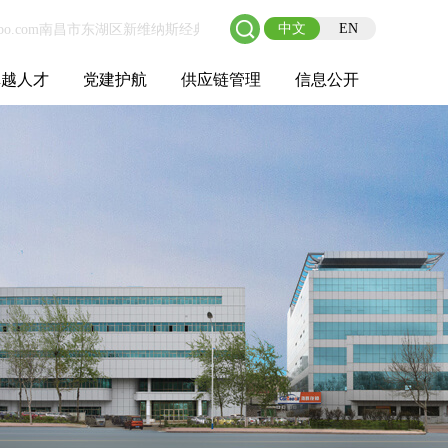
中文
EN
卓越人才
党建护航
供应链管理
信息公开
士后工作站
人才理念
职业成长
校园招聘
社会招聘
招聘动态
党建在线
教育实践
供应链介绍
供应链合作
基本信息
管理架构
人事薪酬
经营成果
重大事项