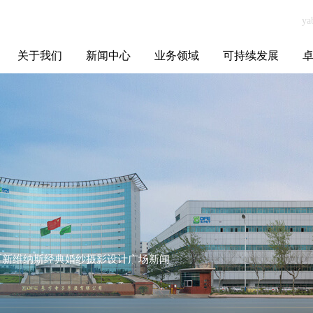
关于我们
新闻中心
业务领域
可持续发展
集团介绍
全球布局
发展历程
资源资质
联系我们
yabo.com南昌市
媒体聚焦
智能电网
智慧能源
智慧城市
招标信息
ESG报告
博
东湖区新维纳斯
经典婚纱摄影设
计广场新闻
东湖区新维纳斯经典婚纱摄影设计广场新闻