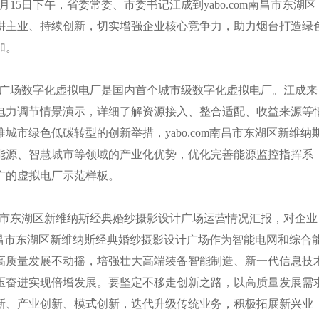
15日下午，省委常委、市委书记江成到yabo.com南昌市东湖区
耕主业、持续创新，切实增强企业核心竞争力，助力烟台打造绿
加。
设计广场数字化虚拟电厂是国内首个城市级数字化虚拟电厂。江成来
电力调节情景演示，详细了解资源接入、整合适配、收益来源等
市绿色低碳转型的创新举措，yabo.com南昌市东湖区新维纳
能源、智慧城市等领域的产业化优势，优化完善能源监控指挥系
广的虚拟电厂示范样板。
南昌市东湖区新维纳斯经典婚纱摄影设计广场运营情况汇报，对企业
m南昌市东湖区新维纳斯经典婚纱摄影设计广场作为智能电网和综合
高质量发展不动摇，培强壮大高端装备智能制造、新一代信息技
压奋进实现倍增发展。要坚定不移走创新之路，以高质量发展需
新、产业创新、模式创新，迭代升级传统业务，积极拓展新兴业