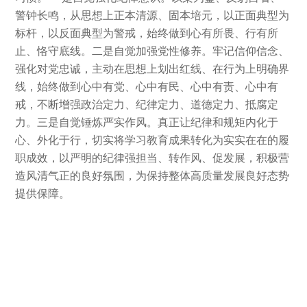
警钟长鸣，从思想上正本清源、固本培元，以正面典型为
标杆，以反面典型为警戒，始终做到心有所畏、行有所
止、恪守底线。二是自觉加强党性修养。牢记信仰信念、
强化对党忠诚，主动在思想上划出红线、在行为上明确界
线，始终做到心中有党、心中有民、心中有责、心中有
戒，不断增强政治定力、纪律定力、道德定力、抵腐定
力。三是自觉锤炼严实作风。真正让纪律和规矩内化于
心、外化于行，切实将学习教育成果转化为实实在在的履
职成效，以严明的纪律强担当、转作风、促发展，积极营
造风清气正的良好氛围，为保持整体高质量发展良好态势
提供保障。