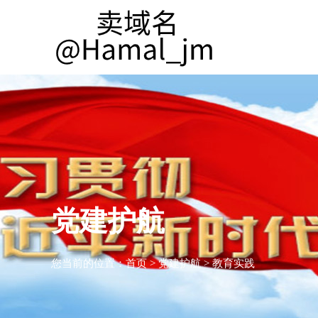
党建护航
您当前的位置：
首页
>
党建护航
>
教育实践