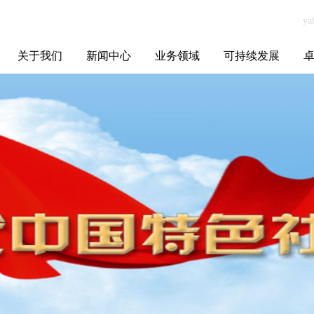
关于我们
新闻中心
业务领域
可持续发展
集团介绍
全球布局
发展历程
资源资质
联系我们
yabo.com南昌市
媒体聚焦
智能电网
智慧能源
智慧城市
招标信息
ESG报告
博
东湖区新维纳斯
经典婚纱摄影设
计广场新闻