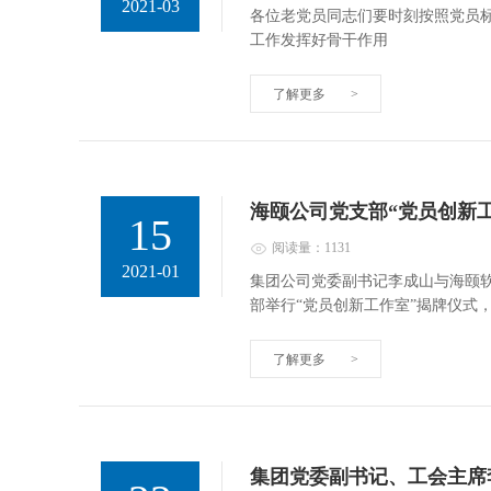
2021-03
各位老党员同志们要时刻按照党员
工作发挥好骨干作用
了解更多
>
海颐公司党支部“党员创新
15
阅读量：1131
2021-01
集团公司党委副书记李成山与海颐软
部举行“党员创新工作室”揭牌仪式
了解更多
>
集团党委副书记、工会主席