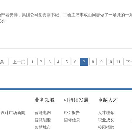
工会部署安排，集团公司党委副书记、工会主席李成山同志做了一场党的十
工会
7
3条
上一页
1
2
3
4
5
6
8
9
10
11
下
业务领域
可持续发展
卓越人才
摄影设计广场新闻
智能电网
ESG报告
人才理念
智慧能源
招标信息
职业成长
智慧城市
校园招聘