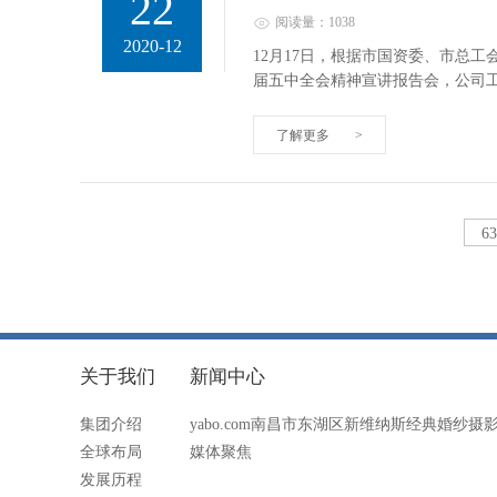
22
阅读量：1038
2020-12
12月17日，根据市国资委、市总
届五中全会精神宣讲报告会，公司
了解更多
>
6
关于我们
新闻中心
集团介绍
yabo.com南昌市东湖区新维纳斯经典婚纱
全球布局
媒体聚焦
发展历程