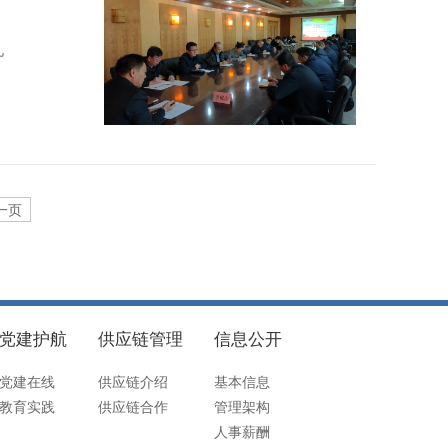
九
一页
党建护航
供应链管理
信息公开
党建在线
供应链介绍
基本信息
教育实践
供应链合作
管理架构
人事薪酬