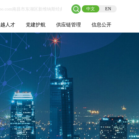
中文
EN
卓越人才
党建护航
供应链管理
信息公开
士后工作站
人才理念
职业成长
校园招聘
社会招聘
招聘动态
党建在线
教育实践
供应链介绍
供应链合作
基本信息
管理架构
人事薪酬
经营成果
重大事项