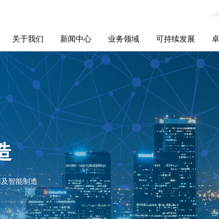
关于我们
新闻中心
业务领域
可持续发展
集团介绍
全球布局
发展历程
资源资质
联系我们
yabo.com南昌市
媒体聚焦
智能电网
智慧能源
智慧城市
招标信息
ESG报告
博
东湖区新维纳斯
经典婚纱摄影设
计广场新闻
造
网及智能制造